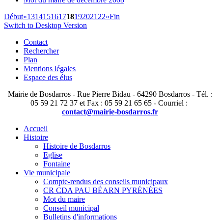
Début
«
13
14
15
16
17
18
19
20
21
22
»
Fin
Switch to Desktop Version
Contact
Rechercher
Plan
Mentions légales
Espace des élus
Mairie de Bosdarros - Rue Pierre Bidau - 64290 Bosdarros - Tél. :
05 59 21 72 37 et Fax : 05 59 21 65 65 - Courriel :
contact@mairie-bosdarros.fr
Accueil
Histoire
Histoire de Bosdarros
Eglise
Fontaine
Vie municipale
Compte-rendus des conseils municipaux
CR CDA PAU BÉARN PYRÉNÉES
Mot du maire
Conseil municipal
Bulletins d'informations