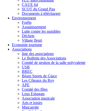
PLU intercommunal
CAUE 64
SCOT du Grand Pau
Documents à télécharger
Environnement
Forêts
Assainissement
Lutte contre les nuisibles
Déchets
Village fleuri
Economie tourisme
Associations
liste des associations
Le Bulletin des Associations
Comité de gestion de la salle polyvalente
USB
BREC
Béarn Sports de Glace
Les Côteaux du Roy
APE
Comité des fêtes
Lous Esbagats
Association musicale
Arts et loisirs
Mascarotte