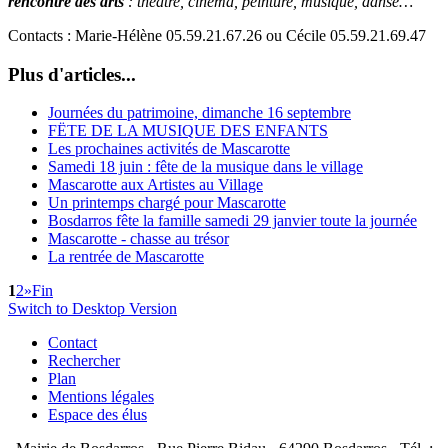
rencontre des arts
: théâtre, cinéma, peinture, musique, danse…
Contacts : Marie-Hélène 05.59.21.67.26 ou Cécile 05.59.21.69.47
Plus d'articles...
Journées du patrimoine, dimanche 16 septembre
FËTE DE LA MUSIQUE DES ENFANTS
Les prochaines activités de Mascarotte
Samedi 18 juin : fête de la musique dans le village
Mascarotte aux Artistes au Village
Un printemps chargé pour Mascarotte
Bosdarros fête la famille samedi 29 janvier toute la journée
Mascarotte - chasse au trésor
La rentrée de Mascarotte
1
2
»
Fin
Switch to Desktop Version
Contact
Rechercher
Plan
Mentions légales
Espace des élus