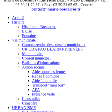
Mairie de Bosdarros - Rue Pierre Bidau - 64290 Bosdarros - Tél. :
05 59 21 72 37 et Fax : 05 59 21 65 65 - Courriel :
contact@mairie-bosdarros.fr
Accueil
Histoire
Histoire de Bosdarros
Eglise
Fontaine
Vie municipale
Compte-rendus des conseils municipaux
CR CDA PAU BÉARN PYRÉNÉES
Mot du maire
Conseil municipal
Bulletins d'informations
Action sociale
Aides pour les Jeunes
Repas à domicile
Aide à domicile
Transport "mini bus"
APA
Présence verte
Liens utiles
Cimetière
URBANISME