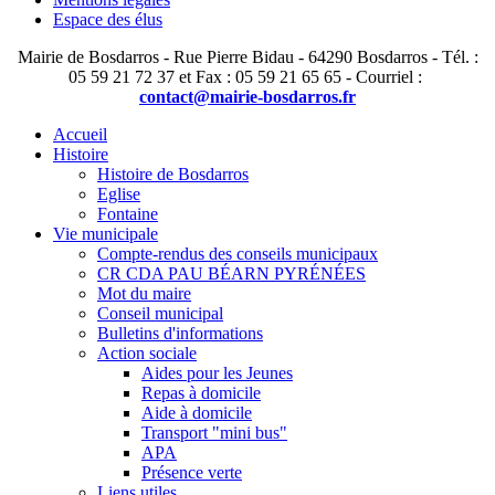
Espace des élus
Mairie de Bosdarros - Rue Pierre Bidau - 64290 Bosdarros - Tél. :
05 59 21 72 37 et Fax : 05 59 21 65 65 - Courriel :
contact@mairie-bosdarros.fr
Accueil
Histoire
Histoire de Bosdarros
Eglise
Fontaine
Vie municipale
Compte-rendus des conseils municipaux
CR CDA PAU BÉARN PYRÉNÉES
Mot du maire
Conseil municipal
Bulletins d'informations
Action sociale
Aides pour les Jeunes
Repas à domicile
Aide à domicile
Transport "mini bus"
APA
Présence verte
Liens utiles