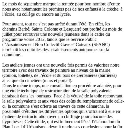
Le mois de septembre marque la rentrée pour bon nombre d’entre
nous avec notamment les premiers pas de nos enfants à la crèche, à
l’école, au collège ou encore au lycée.
Pour autant, tout ne s’est pas arrêté durant l’été. En effet, les
chemins Barbé, Sainte Colome et Lesquerré ont profité du mois de
juillet pour retrouver une nouvelle jeunesse dans le cadre du
programme voirie 2012, tandis que le Service Public
d’Assainissement Non Collectif Gave et Coteaux (SPANC)
terminait les contrôles des assainissements autonomes sur la
commune.
Les ateliers jeunes ont une nouvelle fois permis de valoriser notre
territoire avec des travaux de peinture au niveau de la mairie
(couloir, toilette), de l’école et du bois de Gerbanères (barrières)
ainsi que du cimetière (murs et portail).
Dans le même temps, une consultation en procédure adaptée, pour
une étude technique de restructuration de la salle polyvalente
paraissait dans les journaux. Face à la vétusté de la toile recouvrant
la salle polyvalente et aux vues des coûts du remplacement de celle-
ci, la commune s’est offerte au travers de cette démarche, la
possibilité d’étudier les différentes options qui s’offraient à elle en
matière de restructuration avec un chiffrage pour chacune des
hypothèses. Cette étude, qui est intimement liée à l’élaboration du
Plan Local d’Urbanisme, devrait rendre ses conclusions pour la fin