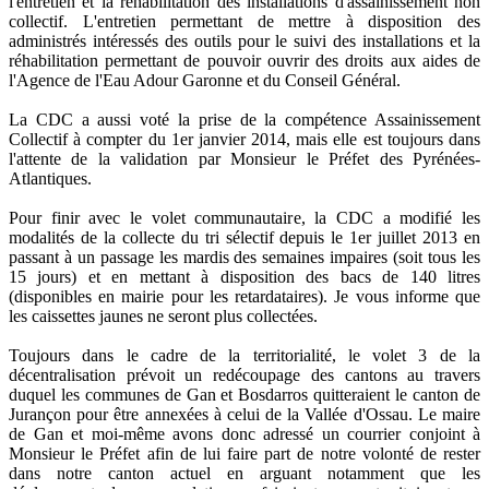
l'entretien et la réhabilitation des installations d'assainissement non
collectif. L'entretien permettant de mettre à disposition des
administrés intéressés des outils pour le suivi des installations et la
réhabilitation permettant de pouvoir ouvrir des droits aux aides de
l'Agence de l'Eau Adour Garonne et du Conseil Général.
La CDC a aussi voté la prise de la compétence Assainissement
Collectif à compter du 1er janvier 2014, mais elle est toujours dans
l'attente de la validation par Monsieur le Préfet des Pyrénées-
Atlantiques.
Pour finir avec le volet communautaire, la CDC a modifié les
modalités de la collecte du tri sélectif depuis le 1er juillet 2013 en
passant à un passage les mardis des semaines impaires (soit tous les
15 jours) et en mettant à disposition des bacs de 140 litres
(disponibles en mairie pour les retardataires). Je vous informe que
les caissettes jaunes ne seront plus collectées.
Toujours dans le cadre de la territorialité, le volet 3 de la
décentralisation prévoit un redécoupage des cantons au travers
duquel les communes de Gan et Bosdarros quitteraient le canton de
Jurançon pour être annexées à celui de la Vallée d'Ossau. Le maire
de Gan et moi-même avons donc adressé un courrier conjoint à
Monsieur le Préfet afin de lui faire part de notre volonté de rester
dans notre canton actuel en arguant notamment que les