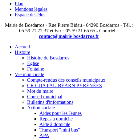
Plan
Mentions légales
Espace des élus
Mairie de Bosdarros - Rue Pierre Bidau - 64290 Bosdarros - Tél. :
05 59 21 72 37 et Fax : 05 59 21 65 65 - Courriel :
contact@mairie-bosdarros.fr
Accueil
Histoire
Histoire de Bosdarros
Eglise
Fontaine
Vie municipale
Compte-rendus des conseils municipaux
CR CDA PAU BÉARN PYRÉNÉES
Mot du maire
Conseil municipal
Bulletins d'informations
Action sociale
Aides pour les Jeunes
Repas à domicile
Aide à domicile
Transport "mini bus"
APA