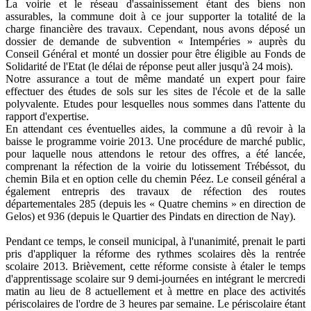
La voirie et le réseau d'assainissement étant des biens non
assurables, la commune doit à ce jour supporter la totalité de la
charge financière des travaux. Cependant, nous avons déposé un
dossier de demande de subvention « Intempéries » auprès du
Conseil Général et monté un dossier pour être éligible au Fonds de
Solidarité de l'Etat (le délai de réponse peut aller jusqu'à 24 mois).
Notre assurance a tout de même mandaté un expert pour faire
effectuer des études de sols sur les sites de l'école et de la salle
polyvalente. Etudes pour lesquelles nous sommes dans l'attente du
rapport d'expertise.
En attendant ces éventuelles aides, la commune a dû revoir à la
baisse le programme voirie 2013. Une procédure de marché public,
pour laquelle nous attendons le retour des offres, a été lancée,
comprenant la réfection de la voirie du lotissement Trébéssot, du
chemin Bila et en option celle du chemin Péez. Le conseil général a
également entrepris des travaux de réfection des routes
départementales 285 (depuis les « Quatre chemins » en direction de
Gelos) et 936 (depuis le Quartier des Pindats en direction de Nay).
Pendant ce temps, le conseil municipal, à l'unanimité, prenait le parti
pris d'appliquer la réforme des rythmes scolaires dès la rentrée
scolaire 2013. Brièvement, cette réforme consiste à étaler le temps
d'apprentissage scolaire sur 9 demi-journées en intégrant le mercredi
matin au lieu de 8 actuellement et à mettre en place des activités
périscolaires de l'ordre de 3 heures par semaine. Le périscolaire étant