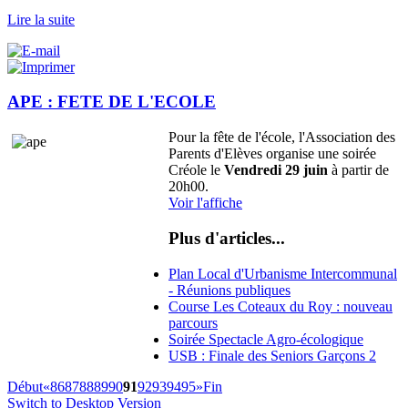
Lire la suite
APE : FETE DE L'ECOLE
Pour la fête de l'école, l'Association des
Parents d'Elèves organise une soirée
Créole le
Vendredi 29 juin
à partir de
20h00.
Voir l'affiche
Plus d'articles...
Plan Local d'Urbanisme Intercommunal
- Réunions publiques
Course Les Coteaux du Roy : nouveau
parcours
Soirée Spectacle Agro-écologique
USB : Finale des Seniors Garçons 2
Début
«
86
87
88
89
90
91
92
93
94
95
»
Fin
Switch to Desktop Version