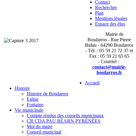
Contact
Rechercher
Plan
Mentions légales
Espace des élus
Mairie de
Bosdarros - Rue Pierre
Bidau - 64290 Bosdarros
- Tél. : 05 59 21 72 37 et
Fax : 05 59 21 65 65
- Courriel :
contact@mairie-
bosdarros.fr
Accueil
Histoire
Histoire de Bosdarros
Eglise
Fontaine
Vie municipale
Compte-rendus des conseils municipaux
CR CDA PAU BÉARN PYRÉNÉES
Mot du maire
Conseil municipal