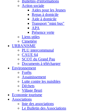
Bulletins d'informations
Action sociale
Aides pour les Jeunes
Repas à domicile
Aide à domicile
Transport "mini bus"
APA
Présence verte
Liens utiles
Cimetière
URBANISME
PLU intercommunal
CAUE 64
SCOT du Grand Pau
Documents à télécharger
Environnement
Forêts
Assainissement
Lutte contre les nuisibles
Déchets
Village fleuri
Economie tourisme
Associations
liste des associations
Le Bulletin des Associations