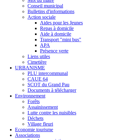
Mot du maire
Conseil municipal
Bulletins d'informations
Action sociale
Aides pour les Jeunes
Repas à domicile
Aide à domicile
Transport "mini bus"
APA
Présence verte
Liens utiles
Cimetière
URBANISME
PLU intercommunal
CAUE 64
SCOT du Grand Pau
Documents à télécharger
Environnement
Forêts
Assainissement
Lutte contre les nuisibles
Déchets
Village fleuri
Economie tourisme
Associations