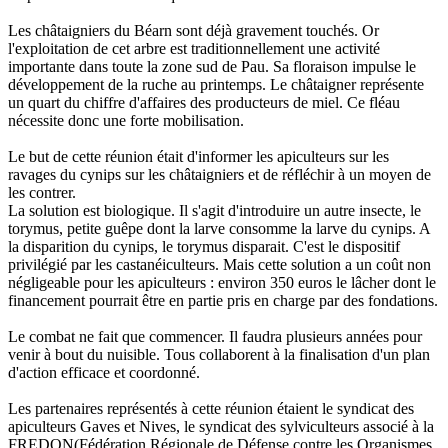
Les châtaigniers du Béarn sont déjà gravement touchés. Or
l'exploitation de cet arbre est traditionnellement une activité
importante dans toute la zone sud de Pau. Sa floraison impulse le
développement de la ruche au printemps. Le châtaigner représente
un quart du chiffre d'affaires des producteurs de miel. Ce fléau
nécessite donc une forte mobilisation.
Le but de cette réunion était d'informer les apiculteurs sur les
ravages du cynips sur les châtaigniers et de réfléchir à un moyen de
les contrer.
La solution est biologique. Il s'agit d'introduire un autre insecte, le
torymus, petite guêpe dont la larve consomme la larve du cynips. A
la disparition du cynips, le torymus disparait. C'est le dispositif
privilégié par les castanéiculteurs. Mais cette solution a un coût non
négligeable pour les apiculteurs : environ 350 euros le lâcher dont le
financement pourrait être en partie pris en charge par des fondations.
Le combat ne fait que commencer. Il faudra plusieurs années pour
venir à bout du nuisible. Tous collaborent à la finalisation d'un plan
d'action efficace et coordonné.
Les partenaires représentés à cette réunion étaient le syndicat des
apiculteurs Gaves et Nives, le syndicat des sylviculteurs associé à la
FREDON(Fédération Régionale de Défense contre les Organismes