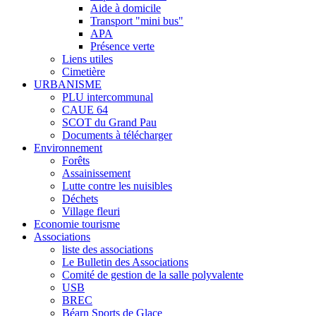
Aide à domicile
Transport "mini bus"
APA
Présence verte
Liens utiles
Cimetière
URBANISME
PLU intercommunal
CAUE 64
SCOT du Grand Pau
Documents à télécharger
Environnement
Forêts
Assainissement
Lutte contre les nuisibles
Déchets
Village fleuri
Economie tourisme
Associations
liste des associations
Le Bulletin des Associations
Comité de gestion de la salle polyvalente
USB
BREC
Béarn Sports de Glace