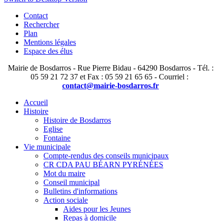
Contact
Rechercher
Plan
Mentions légales
Espace des élus
Mairie de Bosdarros - Rue Pierre Bidau - 64290 Bosdarros - Tél. :
05 59 21 72 37 et Fax : 05 59 21 65 65 - Courriel :
contact@mairie-bosdarros.fr
Accueil
Histoire
Histoire de Bosdarros
Eglise
Fontaine
Vie municipale
Compte-rendus des conseils municipaux
CR CDA PAU BÉARN PYRÉNÉES
Mot du maire
Conseil municipal
Bulletins d'informations
Action sociale
Aides pour les Jeunes
Repas à domicile