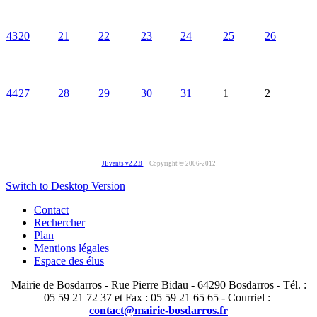
43
20
21
22
23
24
25
26
44
27
28
29
30
31
1
2
JEvents v2.2.8
Copyright © 2006-2012
Switch to Desktop Version
Contact
Rechercher
Plan
Mentions légales
Espace des élus
Mairie de Bosdarros - Rue Pierre Bidau - 64290 Bosdarros - Tél. :
05 59 21 72 37 et Fax : 05 59 21 65 65 - Courriel :
contact@mairie-bosdarros.fr