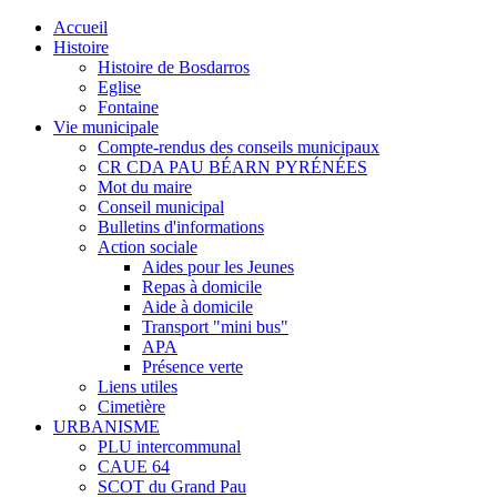
Accueil
Histoire
Histoire de Bosdarros
Eglise
Fontaine
Vie municipale
Compte-rendus des conseils municipaux
CR CDA PAU BÉARN PYRÉNÉES
Mot du maire
Conseil municipal
Bulletins d'informations
Action sociale
Aides pour les Jeunes
Repas à domicile
Aide à domicile
Transport "mini bus"
APA
Présence verte
Liens utiles
Cimetière
URBANISME
PLU intercommunal
CAUE 64
SCOT du Grand Pau