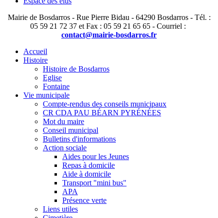
Espace des élus
Mairie de Bosdarros - Rue Pierre Bidau - 64290 Bosdarros - Tél. :
05 59 21 72 37 et Fax : 05 59 21 65 65 - Courriel :
contact@mairie-bosdarros.fr
Accueil
Histoire
Histoire de Bosdarros
Eglise
Fontaine
Vie municipale
Compte-rendus des conseils municipaux
CR CDA PAU BÉARN PYRÉNÉES
Mot du maire
Conseil municipal
Bulletins d'informations
Action sociale
Aides pour les Jeunes
Repas à domicile
Aide à domicile
Transport "mini bus"
APA
Présence verte
Liens utiles
Cimetière