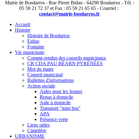
Mairie de Bosdarros - Rue Pierre Bidau - 64290 Bosdarros - Tél. :
05 59 21 72 37 et Fax : 05 59 21 65 65 - Courriel :
contact@mairie-bosdarros.fr
Accueil
Histoire
Histoire de Bosdarros
Eglise
Fontaine
Vie municipale
Compte-rendus des conseils municipaux
CR CDA PAU BÉARN PYRÉNÉES
Mot du maire
Conseil municipal
Bulletins d'informations
Action sociale
Aides pour les Jeunes
Repas à domicile
Aide à domicile
Transport "mini bus"
APA
Présence verte
Liens utiles
Cimetière
URBANISME