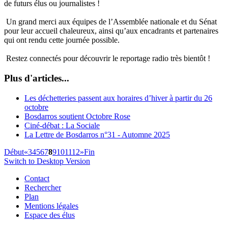
de futurs élus ou journalistes !
Un grand merci aux équipes de l’Assemblée nationale et du Sénat
pour leur accueil chaleureux, ainsi qu’aux encadrants et partenaires
qui ont rendu cette journée possible.
Restez connectés pour découvrir le reportage radio très bientôt !
Plus d'articles...
Les déchetteries passent aux horaires d’hiver à partir du 26
octobre
Bosdarros soutient Octobre Rose
Ciné-débat : La Sociale
La Lettre de Bosdarros n°31 - Automne 2025
Début
«
3
4
5
6
7
8
9
10
11
12
»
Fin
Switch to Desktop Version
Contact
Rechercher
Plan
Mentions légales
Espace des élus