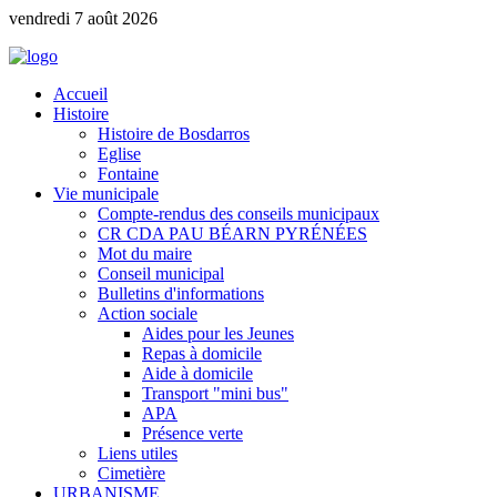
vendredi 7 août 2026
Accueil
Histoire
Histoire de Bosdarros
Eglise
Fontaine
Vie municipale
Compte-rendus des conseils municipaux
CR CDA PAU BÉARN PYRÉNÉES
Mot du maire
Conseil municipal
Bulletins d'informations
Action sociale
Aides pour les Jeunes
Repas à domicile
Aide à domicile
Transport "mini bus"
APA
Présence verte
Liens utiles
Cimetière
URBANISME