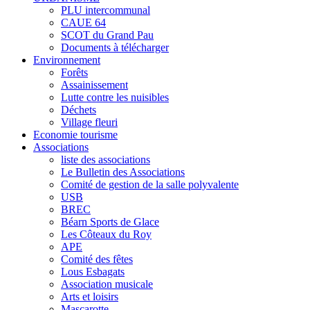
PLU intercommunal
CAUE 64
SCOT du Grand Pau
Documents à télécharger
Environnement
Forêts
Assainissement
Lutte contre les nuisibles
Déchets
Village fleuri
Economie tourisme
Associations
liste des associations
Le Bulletin des Associations
Comité de gestion de la salle polyvalente
USB
BREC
Béarn Sports de Glace
Les Côteaux du Roy
APE
Comité des fêtes
Lous Esbagats
Association musicale
Arts et loisirs
Mascarotte