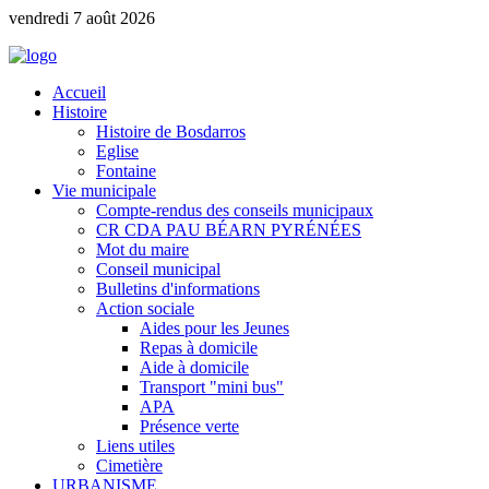
vendredi 7 août 2026
Accueil
Histoire
Histoire de Bosdarros
Eglise
Fontaine
Vie municipale
Compte-rendus des conseils municipaux
CR CDA PAU BÉARN PYRÉNÉES
Mot du maire
Conseil municipal
Bulletins d'informations
Action sociale
Aides pour les Jeunes
Repas à domicile
Aide à domicile
Transport "mini bus"
APA
Présence verte
Liens utiles
Cimetière
URBANISME