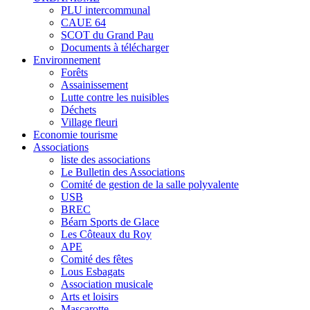
PLU intercommunal
CAUE 64
SCOT du Grand Pau
Documents à télécharger
Environnement
Forêts
Assainissement
Lutte contre les nuisibles
Déchets
Village fleuri
Economie tourisme
Associations
liste des associations
Le Bulletin des Associations
Comité de gestion de la salle polyvalente
USB
BREC
Béarn Sports de Glace
Les Côteaux du Roy
APE
Comité des fêtes
Lous Esbagats
Association musicale
Arts et loisirs
Mascarotte