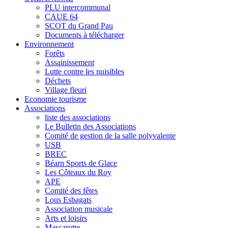
PLU intercommunal
CAUE 64
SCOT du Grand Pau
Documents à télécharger
Environnement
Forêts
Assainissement
Lutte contre les nuisibles
Déchets
Village fleuri
Economie tourisme
Associations
liste des associations
Le Bulletin des Associations
Comité de gestion de la salle polyvalente
USB
BREC
Béarn Sports de Glace
Les Côteaux du Roy
APE
Comité des fêtes
Lous Esbagats
Association musicale
Arts et loisirs
Mascarotte