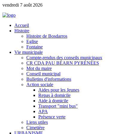
vendredi 7 août 2026
Accueil
Histoire
Histoire de Bosdarros
Eglise
Fontaine
Vie municipale
Compte-rendus des conseils municipaux
CR CDA PAU BÉARN PYRÉNÉES
Mot du maire
Conseil municipal
Bulletins d'informations
Action sociale
Aides pour les Jeunes
Repas à domicile
Aide à domicile
Transport "mini bus"
APA
Présence verte
Liens utiles
Cimetière
URBANISME