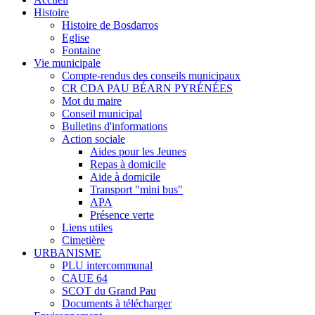
Histoire
Histoire de Bosdarros
Eglise
Fontaine
Vie municipale
Compte-rendus des conseils municipaux
CR CDA PAU BÉARN PYRÉNÉES
Mot du maire
Conseil municipal
Bulletins d'informations
Action sociale
Aides pour les Jeunes
Repas à domicile
Aide à domicile
Transport "mini bus"
APA
Présence verte
Liens utiles
Cimetière
URBANISME
PLU intercommunal
CAUE 64
SCOT du Grand Pau
Documents à télécharger