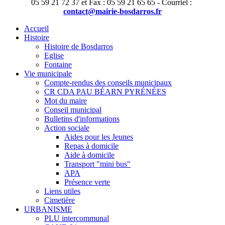
05 59 21 72 37 et Fax : 05 59 21 65 65 - Courriel :
contact@mairie-bosdarros.fr
Accueil
Histoire
Histoire de Bosdarros
Eglise
Fontaine
Vie municipale
Compte-rendus des conseils municipaux
CR CDA PAU BÉARN PYRÉNÉES
Mot du maire
Conseil municipal
Bulletins d'informations
Action sociale
Aides pour les Jeunes
Repas à domicile
Aide à domicile
Transport "mini bus"
APA
Présence verte
Liens utiles
Cimetière
URBANISME
PLU intercommunal