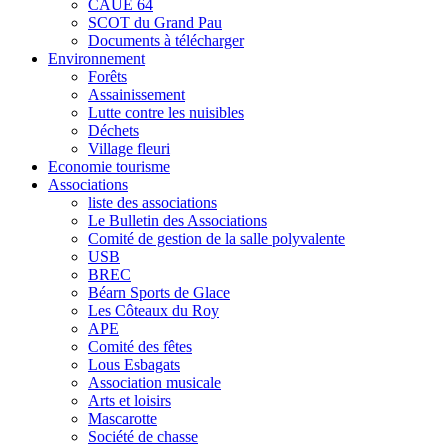
CAUE 64
SCOT du Grand Pau
Documents à télécharger
Environnement
Forêts
Assainissement
Lutte contre les nuisibles
Déchets
Village fleuri
Economie tourisme
Associations
liste des associations
Le Bulletin des Associations
Comité de gestion de la salle polyvalente
USB
BREC
Béarn Sports de Glace
Les Côteaux du Roy
APE
Comité des fêtes
Lous Esbagats
Association musicale
Arts et loisirs
Mascarotte
Société de chasse