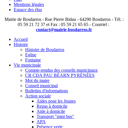
Mentions légales
Espace des élus
Mairie de Bosdarros - Rue Pierre Bidau - 64290 Bosdarros - Tél. :
05 59 21 72 37 et Fax : 05 59 21 65 65 - Courriel :
contact@mairie-bosdarros.fr
Accueil
Histoire
Histoire de Bosdarros
Eglise
Fontaine
Vie municipale
Compte-rendus des conseils municipaux
CR CDA PAU BÉARN PYRÉNÉES
Mot du maire
Conseil municipal
Bulletins d'informations
Action sociale
Aides pour les Jeunes
Repas à domicile
Aide à domicile
Transport "mini bus"
APA
Présence verte