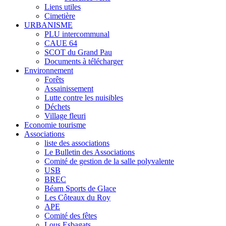
Liens utiles
Cimetière
URBANISME
PLU intercommunal
CAUE 64
SCOT du Grand Pau
Documents à télécharger
Environnement
Forêts
Assainissement
Lutte contre les nuisibles
Déchets
Village fleuri
Economie tourisme
Associations
liste des associations
Le Bulletin des Associations
Comité de gestion de la salle polyvalente
USB
BREC
Béarn Sports de Glace
Les Côteaux du Roy
APE
Comité des fêtes
Lous Esbagats