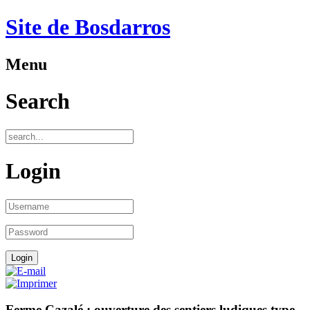
Site de Bosdarros
Menu
Search
Login
Ferme Cazalé : ouverture des sentiers ludiques type