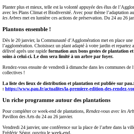
Planter plus et mieux, telle est la volonté appuyée des élus de l’Agg
avec les Plans Climat et Biodiversité. Avec pour thème l’adaptation a
les Arbres
met en lumière ces actions de préservation. Du 24 au 26 janv
Plantons ensemble !
Dès le 20 janvier, la Communauté d’Agglomération met en place une op
l’agglomération. Choisissez un plant adapté à votre jardin et repartez a
délivré après une rapide
formation aux bons gestes de plantation e
soins à celui-ci. Le don sera limité à un arbre par foyer.
Rendez-vous ensuite de vendredi à dimanche dans les communes de l’a
collectives !
La liste des lieux de distribution et plantation est publiée sur pau.
:
https://www.pau.fr/actualites/la-premiere-edition-des-rendez-vo
Un riche programme autour des plantations
Pour compléter ce week-end de plantations,
Rendez-vous avec les Arb
Pavillon des Arts du 24 au 26 janvier.
Vendredi 24 janvier, une conférence sur la place de l’arbre dans la ville
Frédéric Ségur, ouvrira le week-end.