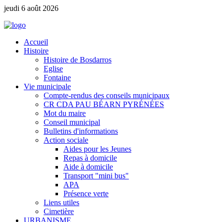
jeudi 6 août 2026
Accueil
Histoire
Histoire de Bosdarros
Eglise
Fontaine
Vie municipale
Compte-rendus des conseils municipaux
CR CDA PAU BÉARN PYRÉNÉES
Mot du maire
Conseil municipal
Bulletins d'informations
Action sociale
Aides pour les Jeunes
Repas à domicile
Aide à domicile
Transport "mini bus"
APA
Présence verte
Liens utiles
Cimetière
URBANISME