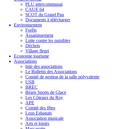
PLU intercommunal
CAUE 64
SCOT du Grand Pau
Documents à télécharger
Environnement
Forêts
Assainissement
Lutte contre les nuisibles
Déchets
Village fleuri
Economie tourisme
Associations
liste des associations
Le Bulletin des Associations
Comité de gestion de la salle polyvalente
USB
BREC
Béarn Sports de Glace
Les Côteaux du Roy
APE
Comité des fêtes
Lous Esbagats
Association musicale
Arts et loisirs
Mascarotte