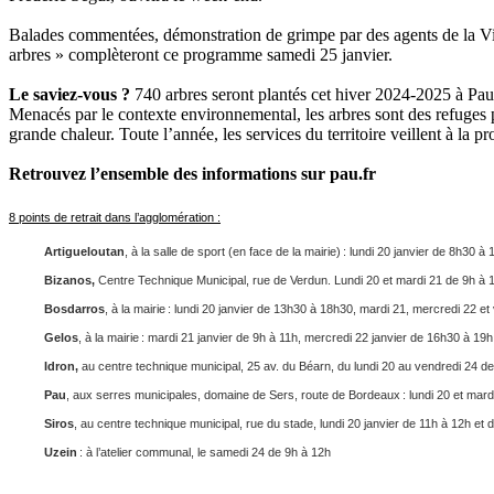
Balades commentées, démonstration de grimpe par des agents de la Vil
arbres » complèteront ce programme samedi 25 janvier.
Le saviez-vous ?
740 arbres seront plantés cet hiver 2024-2025 à Pau
Menacés par le contexte environnemental, les arbres sont des refuges p
grande chaleur. Toute l’année, les services du territoire veillent à la pr
Retrouvez l’ensemble des informations sur pau.fr
8 points de retrait dans l’agglomération :
Artigueloutan
, à la salle de sport (en face de la mairie) : lundi 20 janvier de 8h30 
Bizanos,
Centre Technique Municipal, rue de Verdun. Lundi 20 et mardi 21 de 9h à 
Bosdarros
, à la mairie : lundi 20 janvier de 13h30 à 18h30, mardi 21, mercredi 22 
Gelos
, à la mairie : mardi 21 janvier de 9h à 11h, mercredi 22 janvier de 16h30 à 19
Idron,
au centre technique municipal, 25 av. du Béarn, du lundi 20 au vendredi 24 d
Pau
, aux serres municipales, domaine de Sers, route de Bordeaux : lundi 20 et mardi
Siros
, au centre technique municipal, rue du stade, lundi 20 janvier de 11h à 12h et
Uzein
: à l’atelier communal, le samedi 24 de 9h à 12h