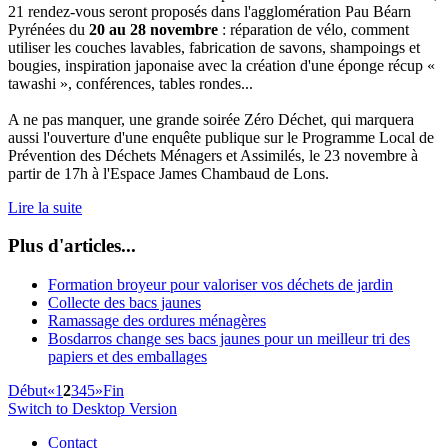
21 rendez-vous seront proposés dans l'agglomération Pau Béarn
Pyrénées du
20 au 28 novembre
: réparation de vélo, comment
utiliser les couches lavables, fabrication de savons, shampoings et
bougies, inspiration japonaise avec la création d'une éponge récup «
tawashi », conférences, tables rondes...
A ne pas manquer, une grande soirée Zéro Déchet, qui marquera
aussi l'ouverture d'une enquête publique sur le Programme Local de
Prévention des Déchets Ménagers et Assimilés, le 23 novembre à
partir de 17h à l'Espace James Chambaud de Lons.
Lire la suite
Plus d'articles...
Formation broyeur pour valoriser vos déchets de jardin
Collecte des bacs jaunes
Ramassage des ordures ménagères
Bosdarros change ses bacs jaunes pour un meilleur tri des
papiers et des emballages
Début
«
1
2
3
4
5
»
Fin
Switch to Desktop Version
Contact