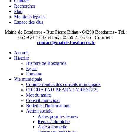
Contact
Rechercher
Plan
Mentions légales
Espace des élus
Mairie de Bosdarros - Rue Pierre Bidau - 64290 Bosdarros - Tél. :
05 59 21 72 37 et Fax : 05 59 21 65 65 - Courriel :
contact@mairie-bosdarros.fr
Accueil
Histoire
Histoire de Bosdarros
Eglise
Fontaine
Vie municipale
Compte-rendus des conseils municipaux
CR CDA PAU BÉARN PYRÉNÉES
Mot du maire
Conseil municipal
Bulletins d'informations
Action sociale
Aides pour les Jeunes
Repas à domicile
Aide à domicile