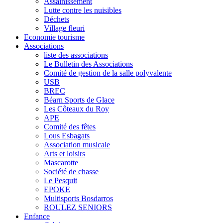
Assainissement
Lutte contre les nuisibles
Déchets
Village fleuri
Economie tourisme
Associations
liste des associations
Le Bulletin des Associations
Comité de gestion de la salle polyvalente
USB
BREC
Béarn Sports de Glace
Les Côteaux du Roy
APE
Comité des fêtes
Lous Esbagats
Association musicale
Arts et loisirs
Mascarotte
Société de chasse
Le Pesquit
EPOKE
Multisports Bosdarros
ROULEZ SENIORS
Enfance