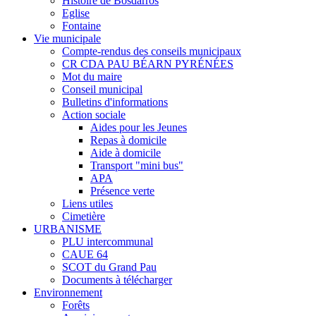
Histoire de Bosdarros
Eglise
Fontaine
Vie municipale
Compte-rendus des conseils municipaux
CR CDA PAU BÉARN PYRÉNÉES
Mot du maire
Conseil municipal
Bulletins d'informations
Action sociale
Aides pour les Jeunes
Repas à domicile
Aide à domicile
Transport "mini bus"
APA
Présence verte
Liens utiles
Cimetière
URBANISME
PLU intercommunal
CAUE 64
SCOT du Grand Pau
Documents à télécharger
Environnement
Forêts