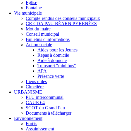
Eglise
Fontaine
Vie municipale
Compte-rendus des conseils municipaux
CR CDA PAU BÉARN PYRÉNÉES
Mot du maire
Conseil municipal
Bulletins d'informations
Action sociale
Aides pour les Jeunes
Repas à domicile
Aide à domicile
Transport "mini bus"
APA
Présence verte
Liens utiles
Cimetière
URBANISME
PLU intercommunal
CAUE 64
SCOT du Grand Pau
Documents à télécharger
Environnement
Forêts
Assainissement