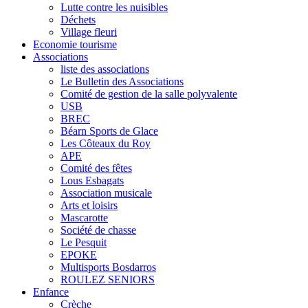
Lutte contre les nuisibles
Déchets
Village fleuri
Economie tourisme
Associations
liste des associations
Le Bulletin des Associations
Comité de gestion de la salle polyvalente
USB
BREC
Béarn Sports de Glace
Les Côteaux du Roy
APE
Comité des fêtes
Lous Esbagats
Association musicale
Arts et loisirs
Mascarotte
Société de chasse
Le Pesquit
EPOKE
Multisports Bosdarros
ROULEZ SENIORS
Enfance
Crèche