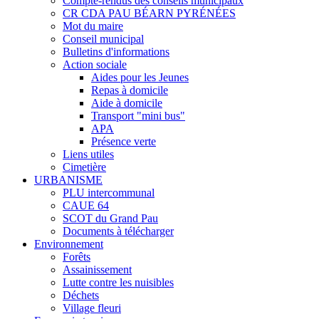
Compte-rendus des conseils municipaux
CR CDA PAU BÉARN PYRÉNÉES
Mot du maire
Conseil municipal
Bulletins d'informations
Action sociale
Aides pour les Jeunes
Repas à domicile
Aide à domicile
Transport "mini bus"
APA
Présence verte
Liens utiles
Cimetière
URBANISME
PLU intercommunal
CAUE 64
SCOT du Grand Pau
Documents à télécharger
Environnement
Forêts
Assainissement
Lutte contre les nuisibles
Déchets
Village fleuri