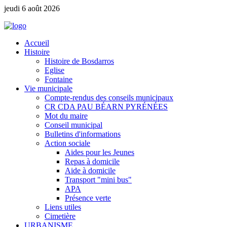
jeudi 6 août 2026
Accueil
Histoire
Histoire de Bosdarros
Eglise
Fontaine
Vie municipale
Compte-rendus des conseils municipaux
CR CDA PAU BÉARN PYRÉNÉES
Mot du maire
Conseil municipal
Bulletins d'informations
Action sociale
Aides pour les Jeunes
Repas à domicile
Aide à domicile
Transport "mini bus"
APA
Présence verte
Liens utiles
Cimetière
URBANISME