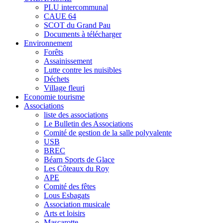
PLU intercommunal
CAUE 64
SCOT du Grand Pau
Documents à télécharger
Environnement
Forêts
Assainissement
Lutte contre les nuisibles
Déchets
Village fleuri
Economie tourisme
Associations
liste des associations
Le Bulletin des Associations
Comité de gestion de la salle polyvalente
USB
BREC
Béarn Sports de Glace
Les Côteaux du Roy
APE
Comité des fêtes
Lous Esbagats
Association musicale
Arts et loisirs
Mascarotte