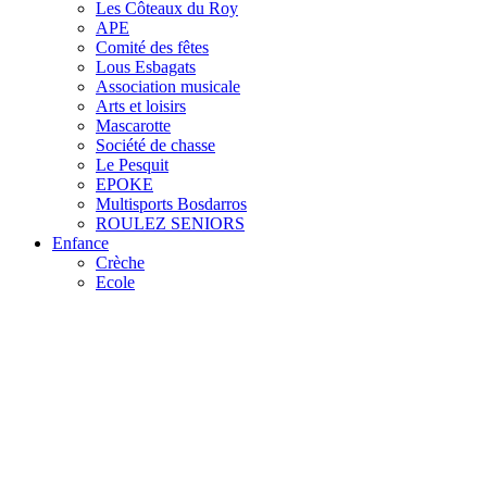
Les Côteaux du Roy
APE
Comité des fêtes
Lous Esbagats
Association musicale
Arts et loisirs
Mascarotte
Société de chasse
Le Pesquit
EPOKE
Multisports Bosdarros
ROULEZ SENIORS
Enfance
Crèche
Ecole