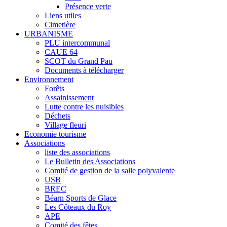
Présence verte
Liens utiles
Cimetière
URBANISME
PLU intercommunal
CAUE 64
SCOT du Grand Pau
Documents à télécharger
Environnement
Forêts
Assainissement
Lutte contre les nuisibles
Déchets
Village fleuri
Economie tourisme
Associations
liste des associations
Le Bulletin des Associations
Comité de gestion de la salle polyvalente
USB
BREC
Béarn Sports de Glace
Les Côteaux du Roy
APE
Comité des fêtes