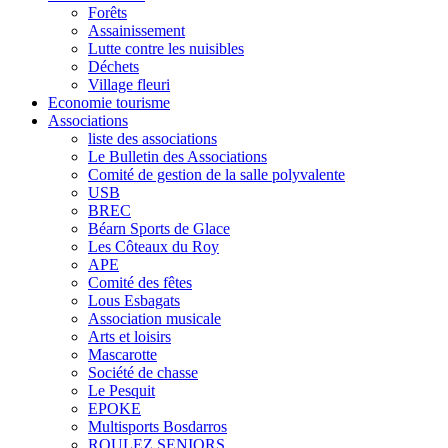
Forêts
Assainissement
Lutte contre les nuisibles
Déchets
Village fleuri
Economie tourisme
Associations
liste des associations
Le Bulletin des Associations
Comité de gestion de la salle polyvalente
USB
BREC
Béarn Sports de Glace
Les Côteaux du Roy
APE
Comité des fêtes
Lous Esbagats
Association musicale
Arts et loisirs
Mascarotte
Société de chasse
Le Pesquit
EPOKE
Multisports Bosdarros
ROULEZ SENIORS