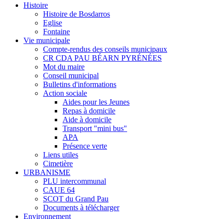
Histoire
Histoire de Bosdarros
Eglise
Fontaine
Vie municipale
Compte-rendus des conseils municipaux
CR CDA PAU BÉARN PYRÉNÉES
Mot du maire
Conseil municipal
Bulletins d'informations
Action sociale
Aides pour les Jeunes
Repas à domicile
Aide à domicile
Transport "mini bus"
APA
Présence verte
Liens utiles
Cimetière
URBANISME
PLU intercommunal
CAUE 64
SCOT du Grand Pau
Documents à télécharger
Environnement