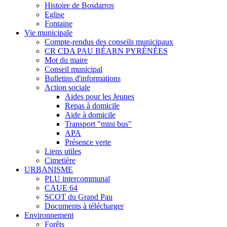
Histoire de Bosdarros
Eglise
Fontaine
Vie municipale
Compte-rendus des conseils municipaux
CR CDA PAU BÉARN PYRÉNÉES
Mot du maire
Conseil municipal
Bulletins d'informations
Action sociale
Aides pour les Jeunes
Repas à domicile
Aide à domicile
Transport "mini bus"
APA
Présence verte
Liens utiles
Cimetière
URBANISME
PLU intercommunal
CAUE 64
SCOT du Grand Pau
Documents à télécharger
Environnement
Forêts