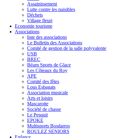
Assainissement
Lutte contre les nuisibles
Déchets
Village fleuri
Economie tourisme
Associations
liste des associations
Le Bulletin des Associations
Comité de gestion de la salle polyvalente
USB
BREC
Béarn Sports de Glace
Les Côteaux du Roy
APE
Comité des fêtes
Lous Esbagats
Association musicale
Arts et loisirs
Mascarotte
Société de chasse
Le Pesquit
EPOKE
Multisports Bosdarros
ROULEZ SENIORS
Enfance