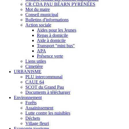
CR CDA PAU BÉARN PYRÉNÉES
Mot du maire
Conseil municipal
Bulletins d'informations
Action sociale
Aides pour les Jeunes
Repas à domicile
Aide à domicile
Transport "mini bus"
APA
Présence verte
Liens utiles
Cimetière
URBANISME
PLU intercommunal
CAUE 64
SCOT du Grand Pau
Documents à télécharger
Environnement
Forêts
Assainissement
Lutte contre les nuisibles
Déchets
Village fleuri
Economie tourisme