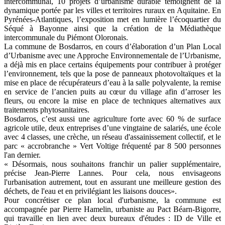
intercommunal, 10 projets d’urbanisme durable témoignent de la
dynamique portée par les villes et territoires ruraux en Aquitaine. En
Pyrénées-Atlantiques, l’exposition met en lumière l’écoquartier du
Séqué à Bayonne ainsi que la création de la Médiathèque
intercommunale du Piémont Oloronais.
La commune de Bosdarros, en cours d’élaboration d’un Plan Local
d’Urbanisme avec une Approche Environnementale de l’Urbanisme,
a déjà mis en place certains équipements pour contribuer à protéger
l’environnement, tels que la pose de panneaux photovoltaïques et la
mise en place de récupérateurs d’eau à la salle polyvalente, la remise
en service de l’ancien puits au cœur du village afin d’arroser les
fleurs, ou encore la mise en place de techniques alternatives aux
traitements phytosanitaires.
Bosdarros, c’est aussi une agriculture forte avec 60 % de surface
agricole utile, deux entreprises d’une vingtaine de salariés, une école
avec 4 classes, une crèche, un réseau d'assainissement collectif, et le
parc « accrobranche » Vert Voltige fréquenté par 8 500 personnes
l'an dernier.
« Désormais, nous souhaitons franchir un palier supplémentaire,
précise Jean-Pierre Lannes. Pour cela, nous envisageons
l'urbanisation autrement, tout en assurant une meilleure gestion des
déchets, de l'eau et en privilégiant les liaisons douces».
Pour concrétiser ce plan local d'urbanisme, la commune est
accompagnée par Pierre Hamelin, urbaniste au Pact Béarn-Bigorre,
qui travaille en lien avec deux bureaux d'études : ID de Ville et