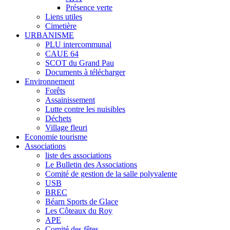
Présence verte
Liens utiles
Cimetière
URBANISME
PLU intercommunal
CAUE 64
SCOT du Grand Pau
Documents à télécharger
Environnement
Forêts
Assainissement
Lutte contre les nuisibles
Déchets
Village fleuri
Economie tourisme
Associations
liste des associations
Le Bulletin des Associations
Comité de gestion de la salle polyvalente
USB
BREC
Béarn Sports de Glace
Les Côteaux du Roy
APE
Comité des fêtes