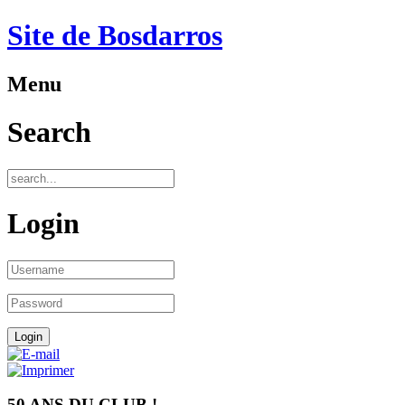
Site de Bosdarros
Menu
Search
Login
50 ANS DU CLUB !