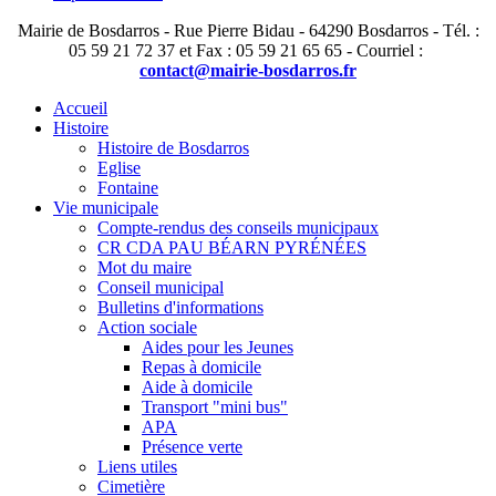
Mairie de Bosdarros - Rue Pierre Bidau - 64290 Bosdarros - Tél. :
05 59 21 72 37 et Fax : 05 59 21 65 65 - Courriel :
contact@mairie-bosdarros.fr
Accueil
Histoire
Histoire de Bosdarros
Eglise
Fontaine
Vie municipale
Compte-rendus des conseils municipaux
CR CDA PAU BÉARN PYRÉNÉES
Mot du maire
Conseil municipal
Bulletins d'informations
Action sociale
Aides pour les Jeunes
Repas à domicile
Aide à domicile
Transport "mini bus"
APA
Présence verte
Liens utiles
Cimetière