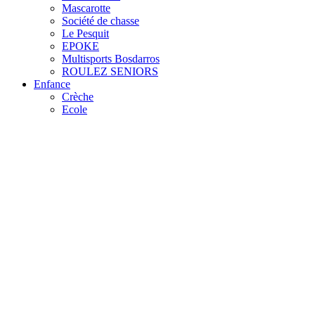
Mascarotte
Société de chasse
Le Pesquit
EPOKE
Multisports Bosdarros
ROULEZ SENIORS
Enfance
Crèche
Ecole