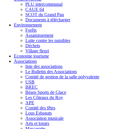
PLU intercommunal
CAUE 64
SCOT du Grand Pau
Documents à télécharger
Environnement
Forêts
Assainissement
Lutte contre les nuisibles
Déchets
Village fleuri
Economie tourisme
Associations
liste des associations
Le Bulletin des Associations
Comité de gestion de la salle polyvalente
USB
BREC
Béarn Sports de Glace
Les Côteaux du Roy
APE
Comité des fêtes
Lous Esbagats
Association musicale
Arts et loisirs
Mascarotte