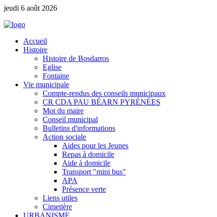
jeudi 6 août 2026
Accueil
Histoire
Histoire de Bosdarros
Eglise
Fontaine
Vie municipale
Compte-rendus des conseils municipaux
CR CDA PAU BÉARN PYRÉNÉES
Mot du maire
Conseil municipal
Bulletins d'informations
Action sociale
Aides pour les Jeunes
Repas à domicile
Aide à domicile
Transport "mini bus"
APA
Présence verte
Liens utiles
Cimetière
URBANISME