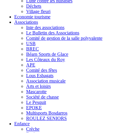
Lutte contre les nuisibles
Déchets
Village fleuri
Economie tourisme
Associations
liste des associations
Le Bulletin des Associations
Comité de gestion de la salle polyvalente
USB
BREC
Béarn Sports de Glace
Les Côteaux du Roy
APE
Comité des fêtes
Lous Esbagats
Association musicale
Arts et loisirs
Mascarotte
Société de chasse
Le Pesquit
EPOKE
Multisports Bosdarros
ROULEZ SENIORS
Enfance
Crèche