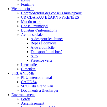
Eglise
Fontaine
Vie municipale
Compte-rendus des conseils municipaux
CR CDA PAU BÉARN PYRÉNÉES
Mot du maire
Conseil municipal
Bulletins d'informations
Action sociale
Aides pour les Jeunes
Repas à domicile
Aide à domicile
Transport "mini bus"
APA
Présence verte
Liens utiles
Cimetière
URBANISME
PLU intercommunal
CAUE 64
SCOT du Grand Pau
Documents à télécharger
Environnement
Forêts
Assainissement