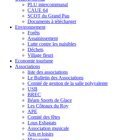
PLU intercommunal
CAUE 64
SCOT du Grand Pau
Documents à télécharger
Environnement
Forêts
Assainissement
Lutte contre les nuisibles
Déchets
Village fleuri
Economie tourisme
Associations
liste des associations
Le Bulletin des Associations
Comité de gestion de la salle polyvalente
USB
BREC
Béarn Sports de Glace
Les Côteaux du Roy
APE
Comité des fêtes
Lous Esbagats
Association musicale
Arts et loisirs
Mascarotte