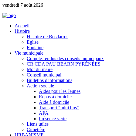
vendredi 7 août 2026
Accueil
Histoire
Histoire de Bosdarros
Eglise
Fontaine
Vie municipale
Compte-rendus des conseils municipaux
CR CDA PAU BÉARN PYRÉNÉES
Mot du maire
Conseil municipal
Bulletins d'informations
Action sociale
Aides pour les Jeunes
Repas à domicile
Aide à domicile
Transport "mini bus"
APA
Présence verte
Liens utiles
Cimetière
URBANISME