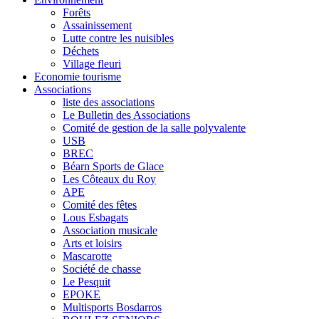
Forêts
Assainissement
Lutte contre les nuisibles
Déchets
Village fleuri
Economie tourisme
Associations
liste des associations
Le Bulletin des Associations
Comité de gestion de la salle polyvalente
USB
BREC
Béarn Sports de Glace
Les Côteaux du Roy
APE
Comité des fêtes
Lous Esbagats
Association musicale
Arts et loisirs
Mascarotte
Société de chasse
Le Pesquit
EPOKE
Multisports Bosdarros