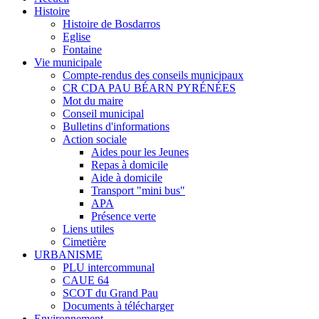
Histoire
Histoire de Bosdarros
Eglise
Fontaine
Vie municipale
Compte-rendus des conseils municipaux
CR CDA PAU BÉARN PYRÉNÉES
Mot du maire
Conseil municipal
Bulletins d'informations
Action sociale
Aides pour les Jeunes
Repas à domicile
Aide à domicile
Transport "mini bus"
APA
Présence verte
Liens utiles
Cimetière
URBANISME
PLU intercommunal
CAUE 64
SCOT du Grand Pau
Documents à télécharger
Environnement