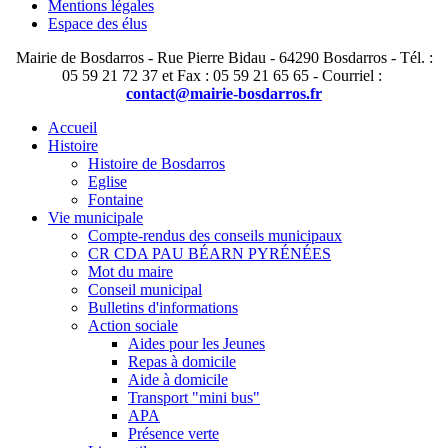
Mentions légales
Espace des élus
Mairie de Bosdarros - Rue Pierre Bidau - 64290 Bosdarros - Tél. :
05 59 21 72 37 et Fax : 05 59 21 65 65 - Courriel :
contact@mairie-bosdarros.fr
Accueil
Histoire
Histoire de Bosdarros
Eglise
Fontaine
Vie municipale
Compte-rendus des conseils municipaux
CR CDA PAU BÉARN PYRÉNÉES
Mot du maire
Conseil municipal
Bulletins d'informations
Action sociale
Aides pour les Jeunes
Repas à domicile
Aide à domicile
Transport "mini bus"
APA
Présence verte